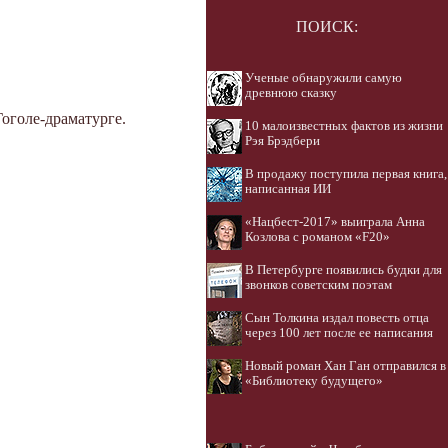
ПОИСК:
Ученые обнаружили самую
древнюю сказку
оголе-драматурге.
10 малоизвестных фактов из жизни
Рэя Брэдбери
В продажу поступила первая книга,
написанная ИИ
«Нацбест-2017» выиграла Анна
Козлова с романом «F20»
В Петербурге появились будки для
звонков советским поэтам
Сын Толкина издал повесть отца
через 100 лет после ее написания
Новый роман Хан Ган отправился в
«Библиотеку будущего»