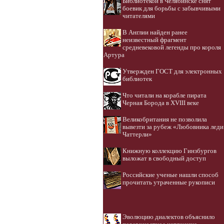
Библиотекой в Челябинске снят
боевик для борьбы с забывчивыми
читателями
В Англии найден ранее
неизвестный фрагмент
средневековой легенды про короля
Артура
Утвержден ГОСТ для электронных
библиотек
Что читали на корабле пирата
Черная Борода в XVIII веке
Великобритания не позволила
вывезти за рубеж «Любовника леди
Чаттерли»
Книжную коллекцию Гинзбургов
выложат в свободный доступ
Российские ученые нашли способ
прочитать утраченные рукописи
Эволюцию диалектов объяснило