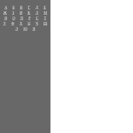
А
Б
В
Г
Д
Е
Ж
З
И
К
Л
М
Н
О
П
Р
С
Т
У
Ф
Х
Ц
Ч
Ш
Э
Ю
Я