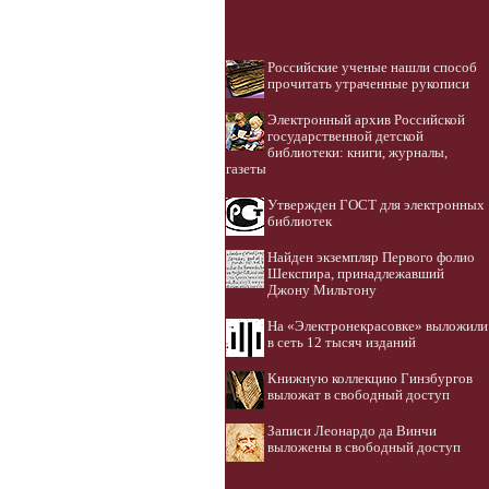
Российские ученые нашли способ
прочитать утраченные рукописи
Электронный архив Российской
государственной детской
библиотеки: книги, журналы,
газеты
Утвержден ГОСТ для электронных
библиотек
Найден экземпляр Первого фолио
Шекспира, принадлежавший
Джону Мильтону
На «Электронекрасовке» выложили
в сеть 12 тысяч изданий
Книжную коллекцию Гинзбургов
выложат в свободный доступ
Записи Леонардо да Винчи
выложены в свободный доступ