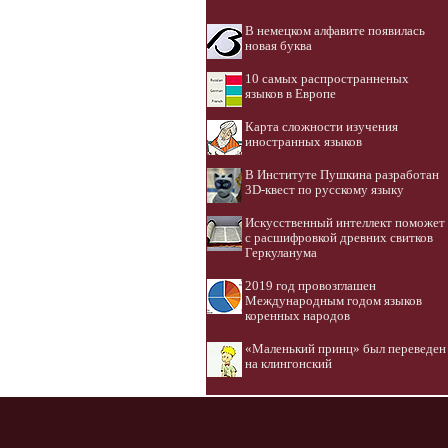
В немецком алфавите появилась
новая буква
10 самых распространненых
языков в Европе
Карта сложности изучения
иностранных языков
В Институте Пушкина разработан
3D-квест по русскому языку
Искусственный интеллект поможет
с расшифровкой древних свитков
Геркуланума
2019 год провозглашен
Международным годом языков
коренных народов
«Маленький принц» был переведен
на клингонский