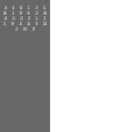
А
Б
В
Г
Д
Е
Ж
З
И
К
Л
М
Н
О
П
Р
С
Т
У
Ф
Х
Ц
Ч
Ш
Э
Ю
Я