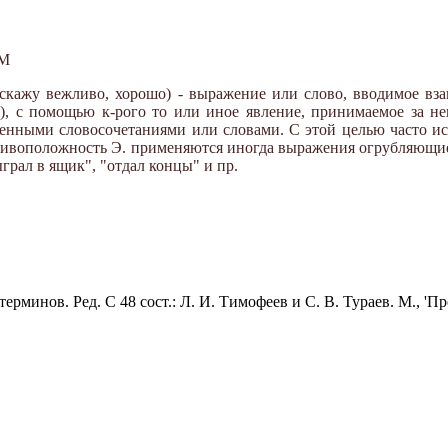
ЗМ
кажу вежливо, хорошо) - выражение или слово, вводимое взам
м.), с помощью к-рого то или иное явление, принимаемое за н
енными словосочетаниями или словами. С этой целью часто исп
ротивоположность Э. применяются иногда выражения огрубляющие,
ыграл в ящик", "отдал концы" и пр.
рминов. Ред. С 48 сост.: Л. И. Тимофеев и С. В. Тураев. М., 'Пр