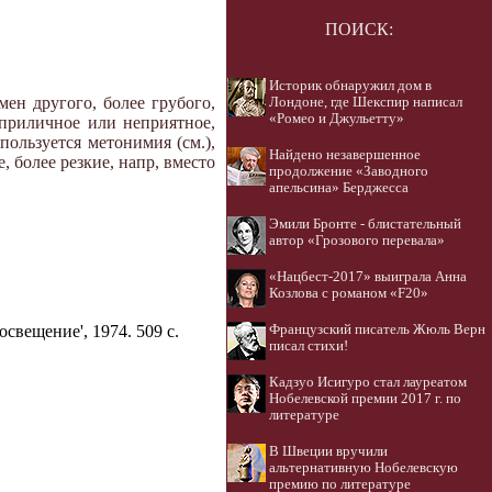
ПОИСК:
Историк обнаружил дом в
ен другого, более грубого,
Лондоне, где Шекспир написал
«Ромео и Джульетту»
еприличное или неприятное,
ользуется метонимия (см.),
Найдено незавершенное
 более резкие, напр, вместо
продолжение «Заводного
апельсина» Берджесса
Эмили Бронте - блистательный
автор «Грозового перевала»
«Нацбест-2017» выиграла Анна
Козлова с романом «F20»
освещение', 1974. 509 с.
Французский писатель Жюль Верн
писал стихи!
Кадзуо Исигуро стал лауреатом
Нобелевской премии 2017 г. по
литературе
В Швеции вручили
альтернативную Нобелевскую
премию по литературе