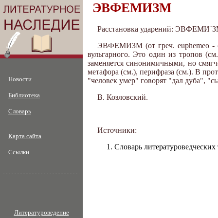
ЭВФЕМИЗМ
Расстановка ударений: ЭВФЕМИ`
ЭВФЕМИЗМ (от греч. euphemeo - с
вульгарного. Это один из тропов (с
заменяется синонимичными, но смягч
метафора (см.), перифраза (см.). В п
Новости
"человек умер" говорят "дал дуба", "с
Библиотека
В. Козловский.
Словарь
Источники:
Карта сайта
Словарь литературоведческих те
Ссылки
Литературоведение