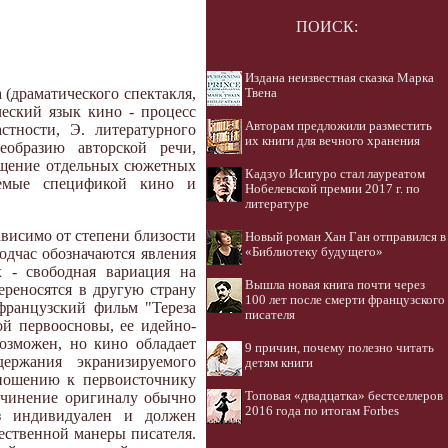
ПОИСК:
Издана неизвестная сказка Марка
(драматического спектакля,
Твена
ческий язык кино - процесс
Авторам предложили разместить
стности, Э. литературного
их книги для вечного хранения
еобразию авторской речи,
ращение отдельных сюжетных
Кадзуо Исигуро стал лауреатом
уемые спецификой кино и
Нобелевской премии 2017 г. по
литературе
висимо от степени близости
Новый роман Хан Ган отправился в
подчас обозначаются явления
«Библиотеку будущего»
 - свободная вариация на
Вышла новая книга почти через
ереносятся в другую страну
100 лет после смерти французского
 французский фильм "Тереза
писателя
ой первоосновы, ее идейно-
возможен, но кино обладает
9 причин, почему полезно читать
держания экранизируемого
детям книги
отношению к первоисточнику
одчинение оригиналу обычно
Топовая «двадцатка» бестселлеров
2016 года по итогам Forbes
з индивидуален и должен
ественной манеры писателя.