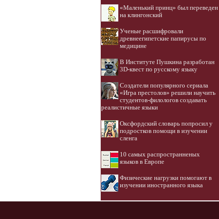
«Маленький принц» был переведен
на клингонский
Ученые расшифровали
древнеегипетские папирусы по
медицине
В Институте Пушкина разработан
3D-квест по русскому языку
Создатели популярного сериала
«Игра престолов» решили научить
студентов-филологов создавать
реалистичные языки
Оксфордский словарь попросил у
подростков помощи в изучении
сленга
10 самых распространненых
языков в Европе
Физические нагрузки помогают в
изучении иностранного языка