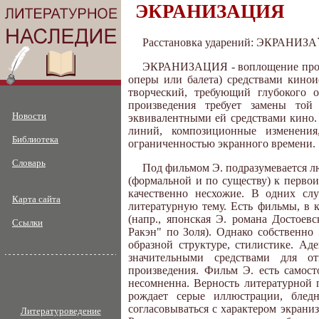
ЭКРАНИЗАЦИЯ
Расстановка ударений: ЭКРАНИЗ
ЭКРАНИЗАЦИЯ - воплощение произв
оперы или балета) средствами кинои
творческий, требующий глубокого о
произведения требует замены той 
Новости
эквивалентными ей средствами кино.
линий, композиционные изменения
Библиотека
ограниченностью экранного времени.
Словарь
Под фильмом Э. подразумевается л
(формальной и по существу) к первои
качественно несхожие. В одних сл
Карта сайта
литературную тему. Есть фильмы, в к
(напр., японская Э. романа Достоев
Ссылки
Ракэн" по Золя). Однако собственно
образной структуре, стилистике. Ад
значительными средствами для от
произведения. Фильм Э. есть самост
несомненна. Верность литературной 
рождает серые иллюстрации, бле
согласовываться с характером экран
Литературоведение