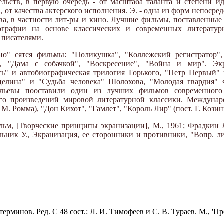
ельств, в первую очередь - от масштаба таланта и степени ид
 от качества актерского исполнения. Э. - одна из форм непосре
ва, в частности лит-ры и кино. Лучшие фильмы, поставленны
ографии на основе классических и современных литератур
 писателями.
о" сятся фильмы: "Поликушка", "Коллежский регистратор", 
", "Дама с собачкой", "Воскресение", "Война и мир". Э
ть" и автобиографическая трилогия Горького, "Петр Первый"
целина" и "Судьба человека" Шолохова, "Молодая гвардия"
ильевы пооставили один из лучших фильмов современного 
ого произведений мировой литературной классики. Междуна
. Ромма), "Дон Кихот", "Гамлет", "Король Лир" (пост. Г. Козин
льм, [Творческие принципы экранизации], М., 1961; Фрадкин Л
альник У., Экранизация, ее сторонники и противники, "Вопр. л
рминов. Ред. С 48 сост.: Л. И. Тимофеев и С. В. Тураев. М., 'Пр