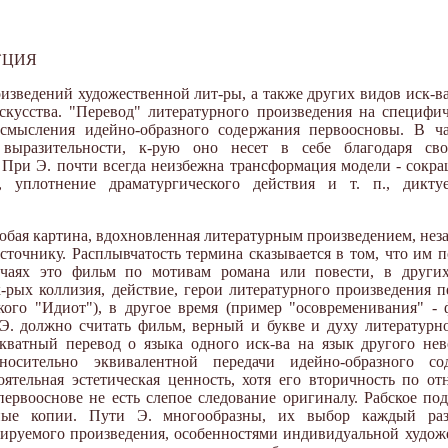
А`ЦИЯ
едений художественной лит-ры, а также других видов иск-ва 
скусства. "Перевод" литературного произведения на специфи
смысления идейно-образного содержания первоосновы. В ча
выразительности, к-рую оно несет в себе благодаря сво
 При Э. почти всегда неизбежна трансформация модели - сок
, уплотнение драматургического действия и т. п., дикт
юбая картина, вдохновленная литературным произведением, неза
сточнику. Расплывчатость термина сказывается в том, что им 
учаях это фильм по мотивам романа или повести, в других
-рых коллизия, действие, герои литературного произведения п
ского "Идиот"), в другое время (пример "осовременивания" -
 Э. должно считать фильм, верный и букве и духу литературн
екватный перевод о языка одного иск-ва на язык другого не
носительно эквивалентной передачи идейно-образного со
оятельная эстетическая ценность, хотя его вторичность по 
первооснове не есть слепое следование оригиналу. Рабское п
дные копии. Пути Э. многообразны, их выбор каждый ра
изируемого произведения, особенностями индивидуальной худож