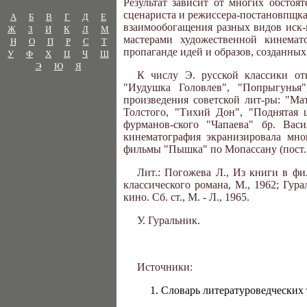
Результат зависит от многих обстоят
сценариста и режиссера-постановпщка,
А
Б
В
Г
Д
Е
взаимообогащения разных видов иск-
Ж
З
И
К
Л
М
мастерами художественной кинемат
Н
О
П
Р
С
Т
пропаганде идей и образов, созданных
У
Ф
Х
Ц
Ч
Ш
Э
Ю
Я
К числу Э. русской классики отн
"Иудушка Головлев", "Попрыгунья
произведения советской лит-ры: "Ма
Толстого, "Тихий Дон", "Поднятая 
фурманов-ского "Чапаева" бр. Вас
кинематография экранизировала мн
фильмы "Пышка" по Мопассану (пост. М
Лит.: Погожева Л., Из книги в фи
классического романа, М., 1962; Гур
кино. Сб. ст., М. - Л., 1965.
У. Гуральник.
Источники:
Словарь литературоведческих те