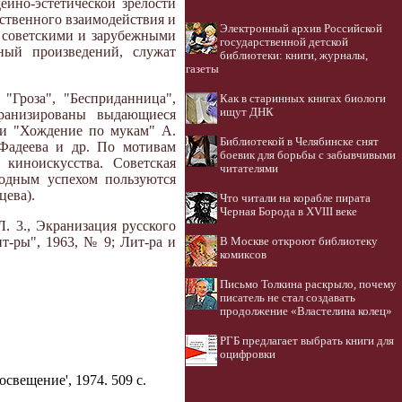
ейно-эстетической зрелости
дственного взаимодействия и
Электронный архив Российской
е советскими и зарубежными
государственной детской
ный произведений, служат
библиотеки: книги, журналы,
газеты
"Гроза", "Бесприданница",
Как в старинных книгах биологи
ищут ДНК
кранизированы выдающиеся
 и "Хождение по мукам" А.
Библиотекой в Челябинске снят
 Фадеева и др. По мотивам
боевик для борьбы с забывчивыми
киноискусства. Советская
читателями
родным успехом пользуются
цева).
Что читали на корабле пирата
Черная Борода в XVIII веке
. 3., Экранизация русского
ит-ры", 1963, № 9; Лит-ра и
В Москве откроют библиотеку
комиксов
Письмо Толкина раскрыло, почему
писатель не стал создавать
продолжение «Властелина колец»
РГБ предлагает выбрать книги для
оцифровки
освещение', 1974. 509 с.