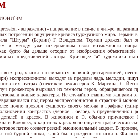
М
ССИОНИ`ЗМ
sion - выражение) - направление в иск-ве и лит-ре, выразивш
х потрясений ощущение кризиса буржуазного мира. Термин вп
нала "Штурм" (Берлин) Г. Вальденом. Термин должен был оп
чам и методу уже исчерпавшим свои возможности напра
как будто бы дальше отходит от изображения объективной 
тивных представлений автора. Кричащее "я" художника выт
о всех родах иск-ва отличаются нервной дисгармонией, неес
берн) экспрессионисты выходят за пределы лада, мелодии, ищу
онистских театрах (спектакли режиссеров К. Мартина, Л. Йесн
луч прожектора вырывал из темноты героя, обращавшегося пр
тствовали живые характеры. Не случайно главными жанрами э
евращавшаяся под пером экспрессионистов в страстный монолог
олее полно проявил сущность своего метода в графике (сатир
олкновении контрастов (черное - белое), в преувеличенной 
 деталей и красок. В живописи к Э. обычно причисляют 
йна и Кокошку, в картинах к-рых ясно ощутим графический ске
ветовое пятно создает резкий эмоциональный акцент. В произв
ы той бурной эпохи, к-рой было рождено это иск-во. Филосо