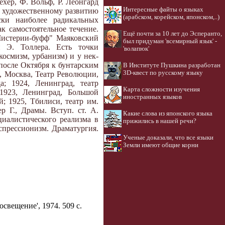
хер, Ф. Вольф, Р. Леонгард
Интересные файты о языках
у художественному развитию
(арабском, корейском, японском,..)
ски наиболее радикальных
к самостоятельное течение.
Ещё почти за 10 лет до Эсперанто,
Мистерии-буфф" Маяковский
был придуман 'всемирный язык' -
 Э. Толлера. Есть точки
'волапюк'
осмизм, урбанизм) и у нек-
 после Октября к бунтарским
В Институте Пушкина разработан
3D-квест по русскому языку
, Москва, Театр Революции,
а; 1924, Ленинград, театр
Карта сложности изучения
 1923, Ленинград, Большой
иностранных языков
й; 1925, Тбилиси, театр им.
ер Г., Драмы. Вступ. ст. А.
Какие слова из японского языка
циалистического реализма в
прижились в нашей речи?
спрессионизм. Драматургия.
Ученые доказали, что все языки
Земли имеют общие корни
освещение', 1974. 509 с.