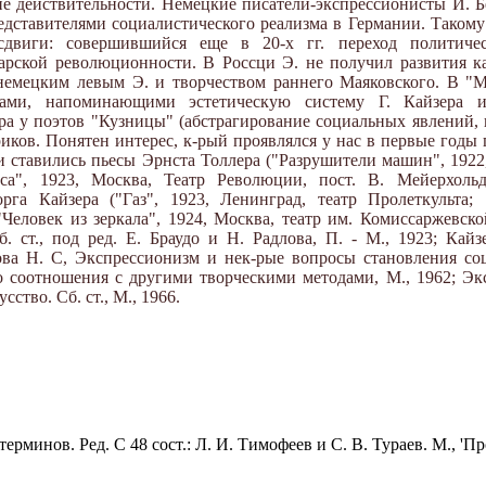
е действительности. Немецкие писатели-экспрессионисты И. Бе
редставителями социалистического реализма в Германии. Таком
сдвиги: совершившийся еще в 20-х гг. переход политиче
арской революционности. В Россци Э. не получил развития ка
немецким левым Э. и творчеством раннего Маяковского. В "
мами, напоминающими эстетическую систему Г. Кайзера и
а у поэтов "Кузницы" (абстрагирование социальных явлений, к
иков. Понятен интерес, к-рый проявлялся у нас в первые годы
и ставились пьесы Эрнста Толлера ("Разрушители машин", 1922
сса", 1923, Москва, Театр Революции, пост. В. Мейерхольд
орга Кайзера ("Газ", 1923, Ленинград, театр Пролеткульта;
"Человек из зеркала", 1924, Москва, театр им. Комиссаржевско
б. ст., под ред. Е. Браудо и Н. Радлова, П. - М., 1923; Кайз
лова Н. С, Экспрессионизм и нек-рые вопросы становления со
го соотношения с другими творческими методами, М., 1962; Эк
тво. Сб. ст., М., 1966.
рминов. Ред. С 48 сост.: Л. И. Тимофеев и С. В. Тураев. М., 'Пр