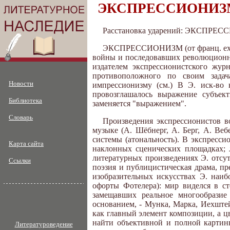
ЭКСПРЕССИОНИЗ
Расстановка ударений: ЭКСПРЕ
ЭКСПРЕССИОНИЗМ (от франц. expres
войны и последовавших революционны
издателем экспрессионистского жур
противоположного по своим зада
Новости
импрессионизму (см.) В Э. иск-во 
провозглашалось выражение субъек
Библиотека
заменяется "выражением".
Словарь
Произведения экспрессионистов в
музыке (А. Шёбнерг, А. Берг, А. Ве
системы (атональность). В экспресси
Карта сайта
наклонных сценических площадках; 
литературных произведениях Э. отсу
Ссылки
поэзия и публицистическая драма, пр
изобразительных искусствах Э. наиб
офорты Фотелера): мир виделся в ст
замещавших реальное многообразие
основанием, - Мунка, Марка, Иехште
как главный элемент композиции, а ц
найти объективной и полной картин
Литературоведение