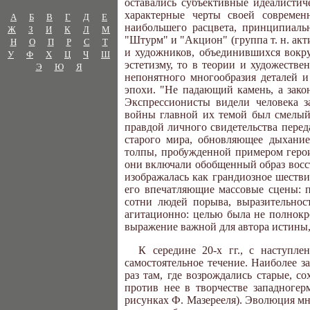
оставались субъективные идеалистич
характерные черты своей современ
А
Б
В
Г
Д
Е
наибольшего расцвета, принципиаль
Ж
З
И
К
Л
М
"Штурм" и "Акцион" (группа т. н. акт
Н
О
П
Р
С
Т
и художников, объединившихся вокру
У
Ф
Х
Ц
Ч
Ш
эстетизму, то в теории и художеств
Э
Ю
Я
непонятного многообразия деталей и
эпохи. "Не падающий камень, а закон
Экспрессионисты видели человека 
войны главной их темой был смелый 
правдой личного свидетельства перед
старого мира, обновляющее дыхание
толпы, пробужденной примером герои
они включали обобщенный образ восс
изображалась как грандиозное шестви
его впечатляющие массовые сцены: п
сотни людей порыва, выразительнос
агитационно: целью была не полнокро
выражение важной для автора истины,
К середине 20-х гг., с наступле
самостоятельное течение. Наиболее 
раз там, где возрождались старые, 
против нее в творчестве западногер
рисунках Ф. Мазерееля). Эволюция мн