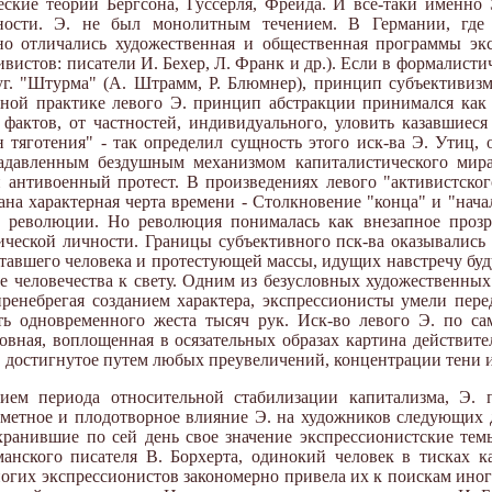
еские теории Бергсона, Гуссерля, Фрейда. И все-таки именно 
ности. Э. не был монолитным течением. В Германии, где 
но отличались художественная и общественная программы эк
ивистов: писатели И. Бехер, Л. Франк и др.). Если в формалисти
г. "Штурма" (А. Штрамм, Р. Блюмнер), принцип субъективизм
енной практике левого Э. принцип абстракции принимался как 
 фактов, от частностей, индивидуального, уловить казавшие
 тяготения" - так определил сущность этого иск-ва Э. Утиц, 
задавленным бездушным механизмом капиталистического мир
антивоенный протест. В произведениях левого "активистског
ана характерная черта времени - Столкновение "конца" и "нач
 революции. Но революция понималась как внезапное прозр
ческой личности. Границы субъективного пск-ва оказывались
тавшего человека и протестующей массы, идущих навстречу буд
е человечества к свету. Одним из безусловных художественных
ренебрегая созданием характера, экспрессионисты умели пер
ть одновременного жеста тысяч рук. Иск-во левого Э. по са
вная, воплощенная в осязательных образах картина действител
 достигнутое путем любых преувеличений, концентрации тени и
нием периода относительной стабилизации капитализма, Э. п
заметное и плодотворное влияние Э. на художников следующих 
сохранившие по сей день свое значение экспрессионистские те
манского писателя В. Борхерта, одинокий человек в тисках к
огих экспрессионистов закономерно привела их к поискам иног