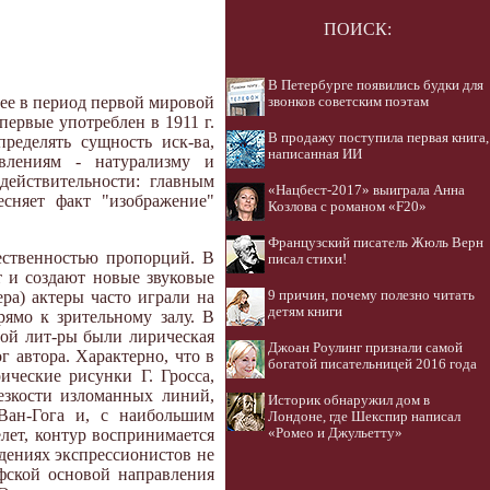
ПОИСК:
В Петербурге появились будки для
ее в период первой мировой
звонков советским поэтам
ервые употреблен в 1911 г.
В продажу поступила первая книга,
ределять сущность иск-ва,
написанная ИИ
влениям - натурализму и
действительности: главным
«Нацбест-2017» выиграла Анна
есняет факт "изображение"
Козлова с романом «F20»
Французский писатель Жюль Верн
тественностью пропорций. В
писал стихи!
т и создают новые звуковые
ера) актеры часто играли на
9 причин, почему полезно читать
детям книги
ямо к зрительному залу. В
той лит-ры были лирическая
Джоан Роулинг признали самой
 автора. Характерно, что в
богатой писательницей 2016 года
ические рисунки Г. Гросса,
резкости изломанных линий,
Историк обнаружил дом в
Ван-Гога и, с наибольшим
Лондоне, где Шекспир написал
лет, контур воспринимается
«Ромео и Джульетту»
едениях экспрессионистов не
фской основой направления