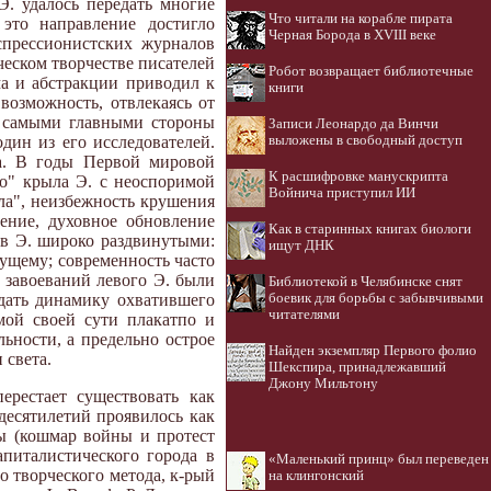
Э. удалось передать многие
Что читали на корабле пирата
это направление достигло
Черная Борода в XVIII веке
спрессионистских журналов
ческом творчестве писателей
Робот возвращает библиотечные
а и абстракции приводил к
книги
возможность, отвлекаясь от
ся самыми главными стороны
Записи Леонардо да Винчи
один из его исследователей.
выложены в свободный доступ
а. В годы Первой мировой
К расшифровке манускрипта
о" крыла Э. с неоспоримой
Войнича приступил ИИ
ала", неизбежность крушения
ение, духовное обновление
Как в старинных книгах биологи
 в Э. широко раздвинутыми:
ищут ДНК
ущему; современность часто
 завоеваний левого Э. были
Библиотекой в Челябинске снят
едать динамику охватившего
боевик для борьбы с забывчивыми
читателями
мой своей сути плакатпо и
ьности, а предельно острое
Найден экземпляр Первого фолио
 света.
Шекспира, принадлежавший
Джону Мильтону
ерестает существовать как
десятилетий проявилось как
мы (кошмар войны и протест
апиталистического города в
«Маленький принц» был переведен
о творческого метода, к-рый
на клингонский