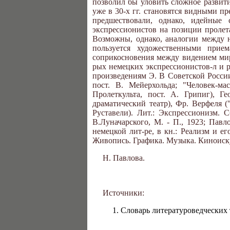
позволил бы уловить сложное развити
уже в 30-х гг. становятся видными п
предшествовали, однако, идейные 
экспрессионистов на позиции пролет
Возможны, однако, аналогии между 
пользуется художественными прие
соприкосновения между видением мир
рых немецких экспрессионистов-л и р
произведениям Э. В Советской Росси
пост. В. Мейерхольда; "Человек-ма
Пролеткульта, пост. А. Грипиг), Ге
драматический театр), Фр. Верфеля (
Руставели). Лит.: Экспрессионизм. С
В.Луначарского, М. - П., 1923; Пав
немецкой лит-ре, в кн.: Реализм и е
Живопись. Графика. Музыка. Киноискусс
Н. Павлова.
Источники:
Словарь литературоведческих те