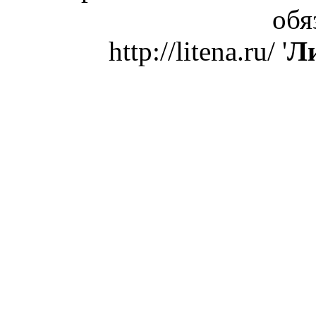
обя
http://litena.ru/ '
Ли