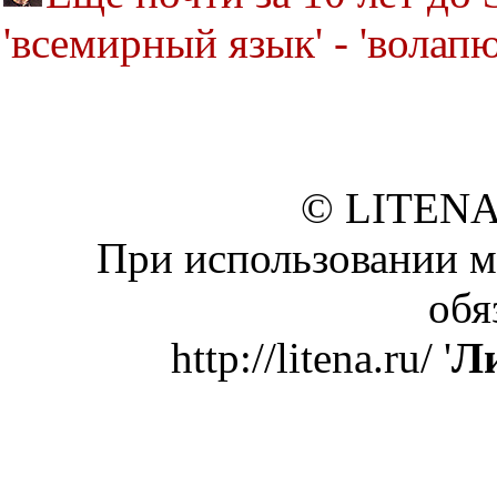
'всемирный язык' - 'волапю
© LITENA
При использовании м
обя
http://litena.ru/ '
Ли