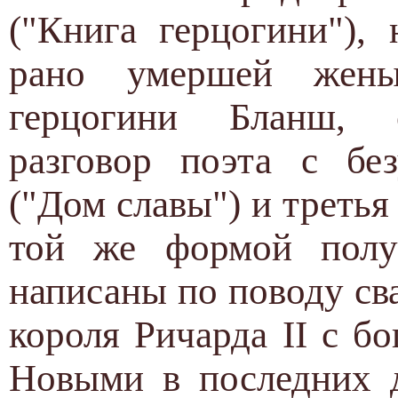
("Книга герцогини"),
рано умершей жены
герцогини Бланш, 
разговор поэта с бе
("Дом славы") и третья
той же формой полуа
написаны по поводу св
короля Ричарда II с б
Новыми в последних д