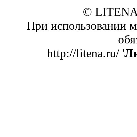
© LITENA
При использовании м
обя
http://litena.ru/ '
Ли