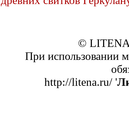
древних свитков Геркулан
© LITENA
При использовании м
обя
http://litena.ru/ '
Ли