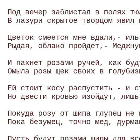
 Под вечер заблистал в полях тю
 В лазури скрытое творцом явил 
 Цветок смеется мне вдали,- иль
 Рыдая, облако пройдет,- Меджну
 И пахнет розами ручей, как будт
 Омыла розы щек своих в голубиз
 Ей стоит косу распустить - и с
 Но двести кровью изойдут, лишь
 Покуда розу от шипа глупец не 
 Пока безумец, точно мед, дурма
 Пусть будут розами шипы для вс