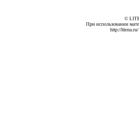
© LIT
При использовании мате
http://litena.ru/ 