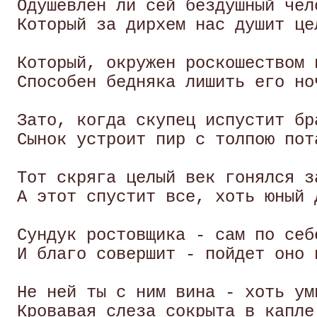
 Одушевлен ли сей бездушный чело
 Который за дирхем нас душит цел
 Который, окружен роскошеством и
 Способен бедняка лишить его ноч
 Зато, когда скупец испустит бра
 Сынок устроит пир с толпою пота
 Тот скряга целый век гонялся за
 А этот спустит все, хоть юный 
 Сундук ростовщика - сам по себе
 И благо совершит - пойдет оно н
 Не ней ты с ним вина - хоть ум
 Кровавая слеза сокрыта в капле 